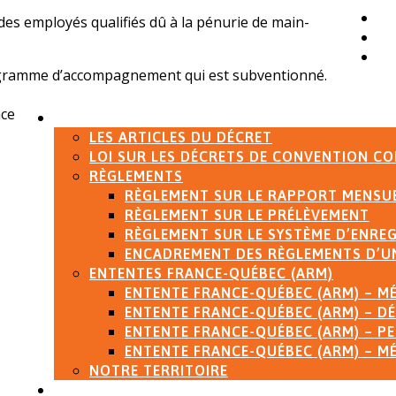
Po
 des employés qualifiés dû à la pénurie de main-
Fo
No
gramme d’accompagnement qui est subventionné.
ace
DÉCRET
LES ARTICLES DU DÉCRET
LOI SUR LES DÉCRETS DE CONVENTION CO
RÈGLEMENTS
RÈGLEMENT SUR LE RAPPORT MENSU
RÈGLEMENT SUR LE PRÉLÈVEMENT
RÈGLEMENT SUR LE SYSTÈME D’ENRE
ENCADREMENT DES RÈGLEMENTS D’UN
ENTENTES FRANCE-QUÉBEC (ARM)
ENTENTE FRANCE-QUÉBEC (ARM) – M
ENTENTE FRANCE-QUÉBEC (ARM) – D
ENTENTE FRANCE-QUÉBEC (ARM) – PE
ENTENTE FRANCE-QUÉBEC (ARM) – M
NOTRE TERRITOIRE
RAPPORTS