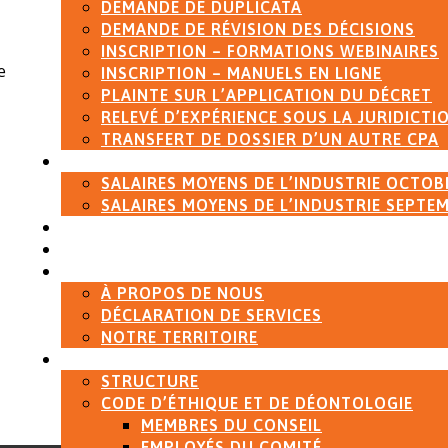
DEMANDE DE DUPLICATA
DEMANDE DE RÉVISION DES DÉCISIONS
INSCRIPTION – FORMATIONS WEBINAIRES
e
INSCRIPTION – MANUELS EN LIGNE
PLAINTE SUR L’APPLICATION DU DÉCRET
RELEVÉ D’EXPÉRIENCE SOUS LA JURIDICTI
TRANSFERT DE DOSSIER D’UN AUTRE CPA
SALAIRES MOYENS
SALAIRES MOYENS DE L’INDUSTRIE OCTOB
SALAIRES MOYENS DE L’INDUSTRIE SEPTE
ACCUEIL
ACTUALITÉS
À PROPOS
À PROPOS DE NOUS
DÉCLARATION DE SERVICES
NOTRE TERRITOIRE
GOUVERNANCE
STRUCTURE
CODE D’ÉTHIQUE ET DE DÉONTOLOGIE
MEMBRES DU CONSEIL
EMPLOYÉS DU COMITÉ