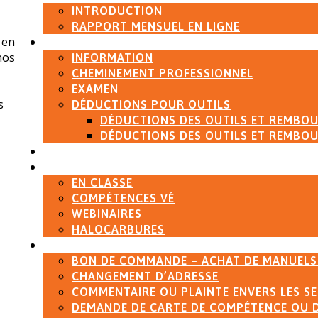
INTRODUCTION
RAPPORT MENSUEL EN LIGNE
 en
QUALIFICATION
nos
INFORMATION
CHEMINEMENT PROFESSIONNEL
EXAMEN
s
DÉDUCTIONS POUR OUTILS
DÉDUCTIONS DES OUTILS ET REMBOU
DÉDUCTIONS DES OUTILS ET REMBOU
MÉTIERS CLASSIFIÉS
FORMATION
EN CLASSE
COMPÉTENCES VÉ
WEBINAIRES
HALOCARBURES
FORMULAIRES
BON DE COMMANDE – ACHAT DE MANUELS
CHANGEMENT D’ADRESSE
COMMENTAIRE OU PLAINTE ENVERS LES SE
DEMANDE DE CARTE DE COMPÉTENCE OU 