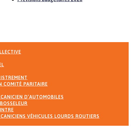
litique de confidentialité
ire aux questions
us joindre
LLECTIVE
EL
GISTREMENT
 COMITÉ PARITAIRE
ÉCANICIEN D’AUTOMOBILES
ÉBOSSELEUR
INTRE
ÉCANICIENS VÉHICULES LOURDS ROUTIERS