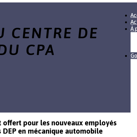
Ac
Ac
U CENTRE DE
À 
DU CPA
Go
ffert pour les nouveaux employés
ns DEP en mécanique automobile