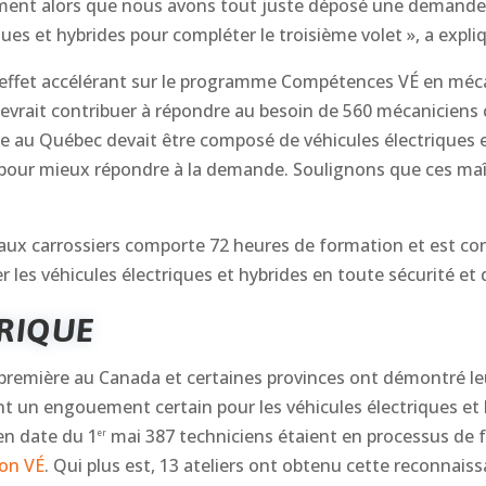
ment alors que nous avons tout juste déposé une demande 
ues et hybrides pour compléter le troisième volet », a expl
un effet accélérant sur le programme Compétences VÉ en méc
evrait contribuer à répondre au besoin de 560 mécaniciens 
e au Québec devait être composé de véhicules électriques e
our mieux répondre à la demande. Soulignons que ces maî
x carrossiers comporte 72 heures de formation et est con
r les véhicules électriques et hybrides en toute sécurité et d
RIQUE
mière au Canada et certaines provinces ont démontré leur 
t un engouement certain pour les véhicules électriques et
 en date du 1
mai 387 techniciens étaient en processus de 
er
ion VÉ
. Qui plus est, 13 ateliers ont obtenu cette reconnai