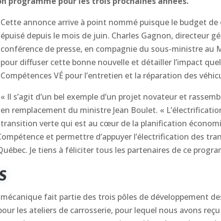
 son programme pour les trois prochaines années.
Cette annonce arrive à point nommé puisque le budget de
épuisé depuis le mois de juin. Charles Gagnon, directeur gé
conférence de presse, en compagnie du sous-ministre au Mi
pour diffuser cette bonne nouvelle et détailler l’impact qu
Compétences VÉ pour l’entretien et la réparation des véhicu
« Il s’agit d’un bel exemple d’un projet novateur et rassem
en remplacement du ministre Jean Boulet. « L’électrificatio
transition verte qui est au cœur de la planification écono
ompétence et permettre d’appuyer l’électrification des tra
uébec. Je tiens à féliciter tous les partenaires de ce progr
S
mécanique fait partie des trois pôles de développement d
 les ateliers de carrosserie, pour lequel nous avons reçu 