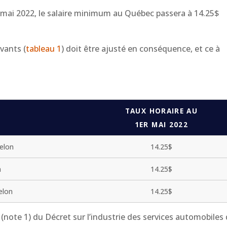
r mai 2022, le salaire minimum au Québec passera à 14.25$
ivants (
tableau 1
) doit être ajusté en conséquence, et ce à
TAUX HORAIRE AU
1ER MAI 2022
elon
14.25$
n
14.25$
elon
14.25$
(note 1) du Décret sur l’industrie des services automobiles